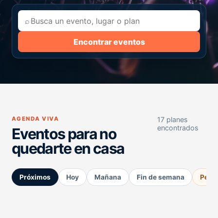
⌕
Encontrar eventos
AGENDA VIVA
17 planes
encontrados
Eventos para no
quedarte en casa
Próximos
Hoy
Mañana
Fin de semana
Perm