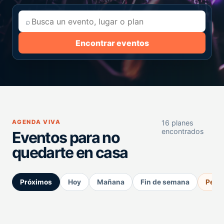
⌕
Encontrar eventos
AGENDA VIVA
16 planes
encontrados
Eventos para no
quedarte en casa
Próximos
Hoy
Mañana
Fin de semana
Perm