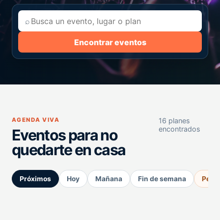
⌕
Encontrar eventos
AGENDA VIVA
16 planes
encontrados
Eventos para no
quedarte en casa
Próximos
Hoy
Mañana
Fin de semana
Perm