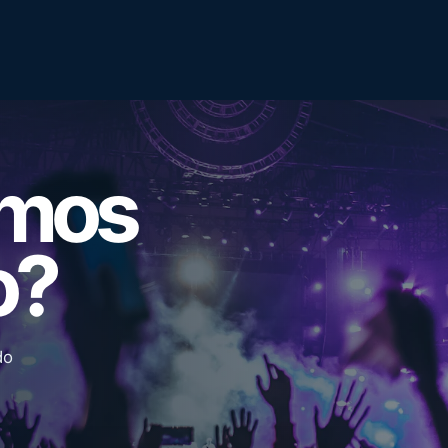
emos
o?
do