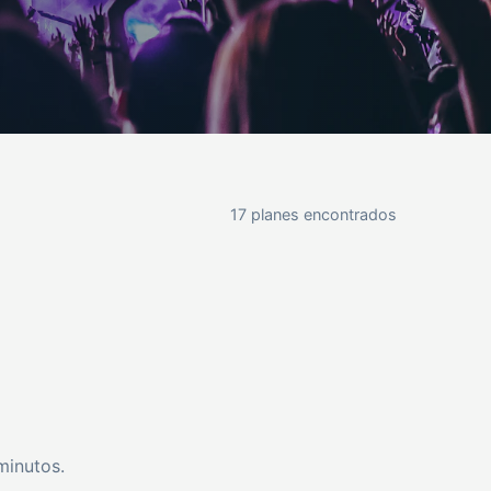
17 planes encontrados
minutos.