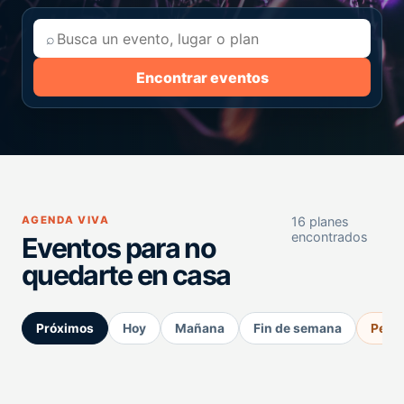
⌕
Encontrar eventos
AGENDA VIVA
16 planes
encontrados
Eventos para no
quedarte en casa
Próximos
Hoy
Mañana
Fin de semana
Perm