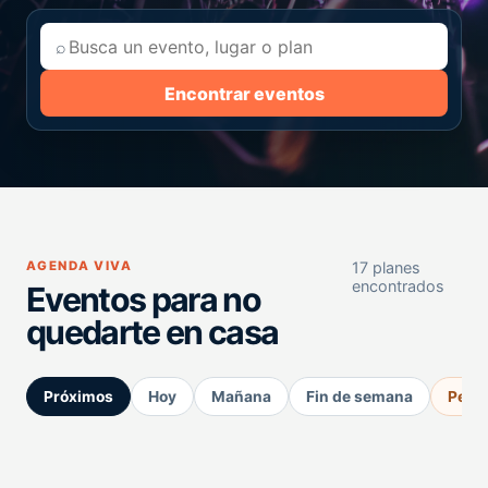
⌕
Encontrar eventos
AGENDA VIVA
17 planes
encontrados
Eventos para no
quedarte en casa
Próximos
Hoy
Mañana
Fin de semana
Perm