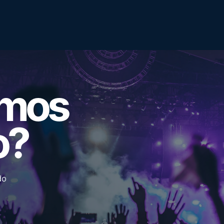
emos
o?
do