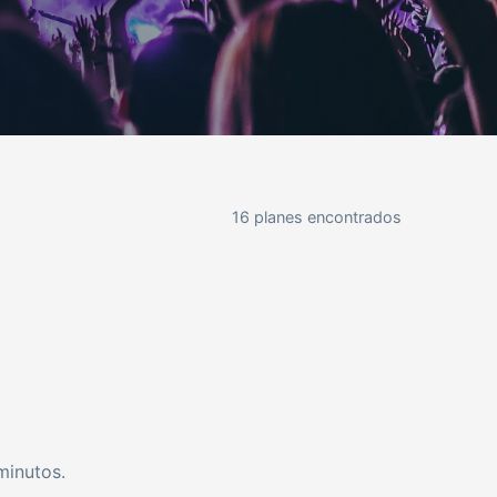
16 planes encontrados
minutos.