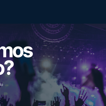
emos
o?
do