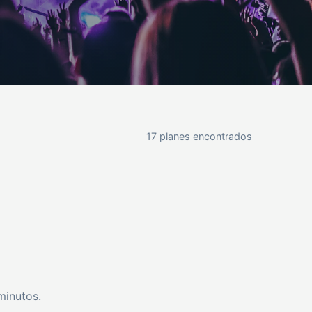
17 planes encontrados
minutos.