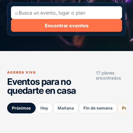
⌕
Encontrar eventos
AGENDA VIVA
17 planes
encontrados
Eventos para no
quedarte en casa
Próximos
Hoy
Mañana
Fin de semana
Perm