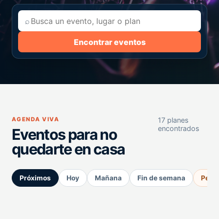
⌕
Encontrar eventos
AGENDA VIVA
17 planes
encontrados
Eventos para no
quedarte en casa
Próximos
Hoy
Mañana
Fin de semana
Perm