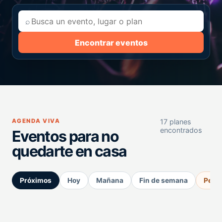
⌕
Encontrar eventos
AGENDA VIVA
17 planes
encontrados
Eventos para no
quedarte en casa
Próximos
Hoy
Mañana
Fin de semana
Perm