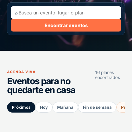
⌕
Encontrar eventos
AGENDA VIVA
16 planes
encontrados
Eventos para no
quedarte en casa
Próximos
Hoy
Mañana
Fin de semana
Perm