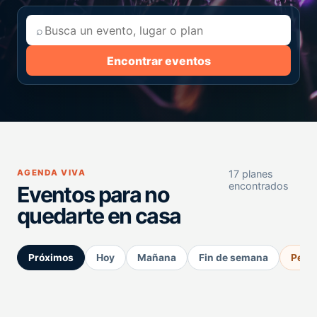
⌕
Encontrar eventos
AGENDA VIVA
17 planes
encontrados
Eventos para no
quedarte en casa
Próximos
Hoy
Mañana
Fin de semana
Perm