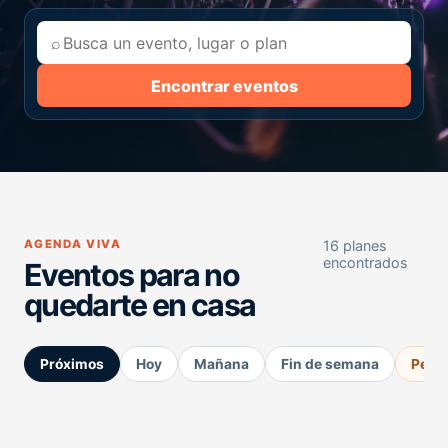
⌕
Encontrar eventos
AGENDA VIVA
16 planes
encontrados
Eventos para no
quedarte en casa
Próximos
Hoy
Mañana
Fin de semana
Perm