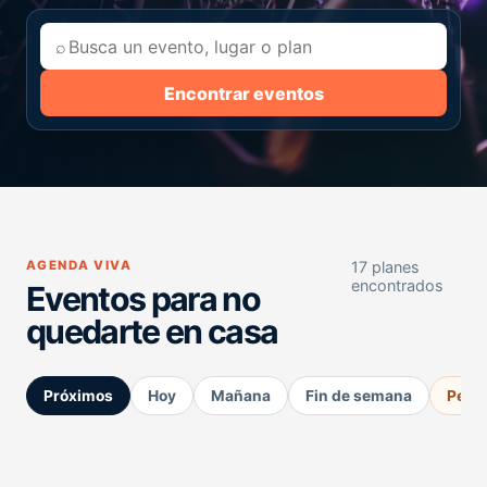
⌕
Encontrar eventos
AGENDA VIVA
17 planes
encontrados
Eventos para no
quedarte en casa
Próximos
Hoy
Mañana
Fin de semana
Perm