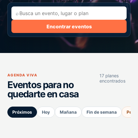
⌕
Encontrar eventos
AGENDA VIVA
17 planes
encontrados
Eventos para no
quedarte en casa
Próximos
Hoy
Mañana
Fin de semana
Perm