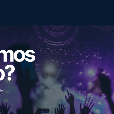
emos
o?
do