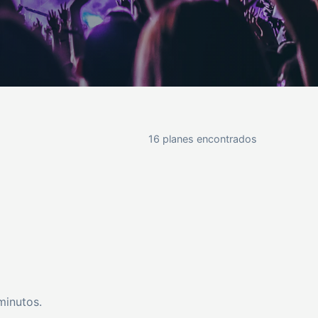
16 planes encontrados
minutos.