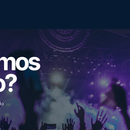
emos
o?
do