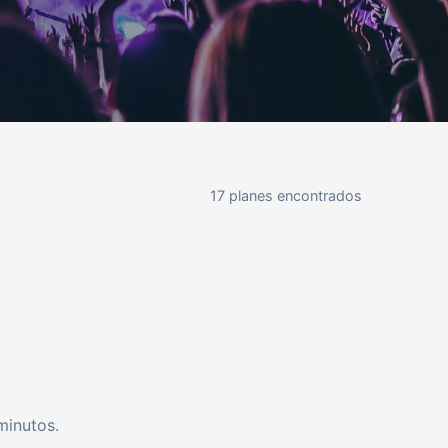
17 planes encontrados
minutos.