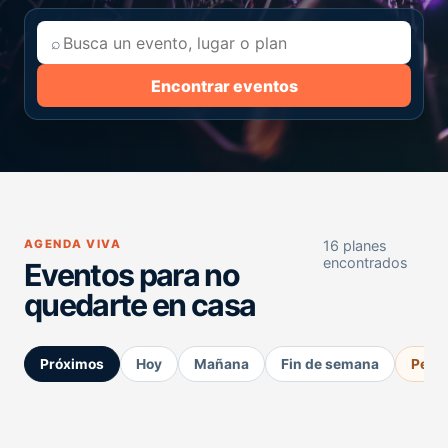
⌕
Encontrar eventos
AGENDA VIVA
16 planes
encontrados
Eventos para no
quedarte en casa
Próximos
Hoy
Mañana
Fin de semana
Perm