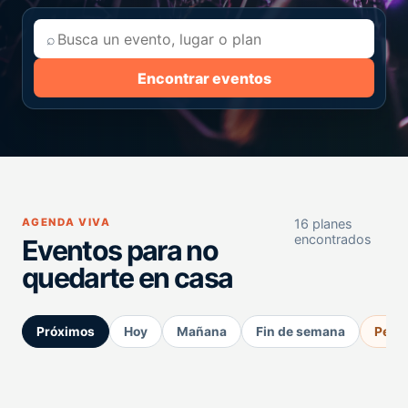
⌕
Encontrar eventos
AGENDA VIVA
16 planes
encontrados
Eventos para no
quedarte en casa
Próximos
Hoy
Mañana
Fin de semana
Perm