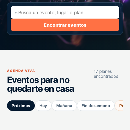
⌕
Encontrar eventos
AGENDA VIVA
17 planes
encontrados
Eventos para no
quedarte en casa
Próximos
Hoy
Mañana
Fin de semana
Perm