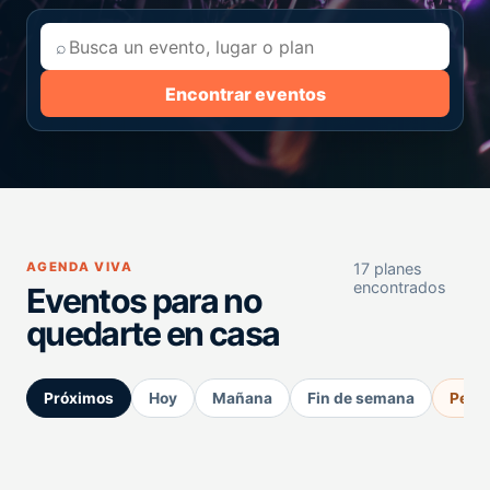
⌕
Encontrar eventos
AGENDA VIVA
17 planes
encontrados
Eventos para no
quedarte en casa
Próximos
Hoy
Mañana
Fin de semana
Perm