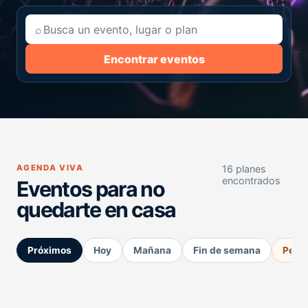
⌕
Encontrar eventos
AGENDA VIVA
16 planes
encontrados
Eventos para no
quedarte en casa
Próximos
Hoy
Mañana
Fin de semana
Perm