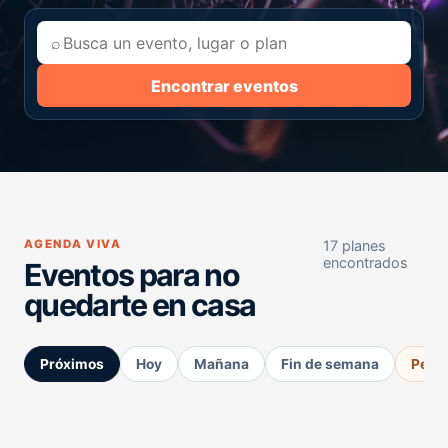
⌕
Encontrar eventos
AGENDA VIVA
17 planes
encontrados
Eventos para no
quedarte en casa
Próximos
Hoy
Mañana
Fin de semana
Perm