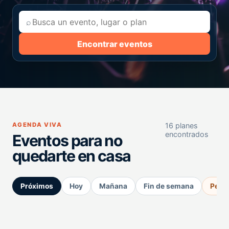
⌕
Encontrar eventos
AGENDA VIVA
16 planes
encontrados
Eventos para no
quedarte en casa
Próximos
Hoy
Mañana
Fin de semana
Perm