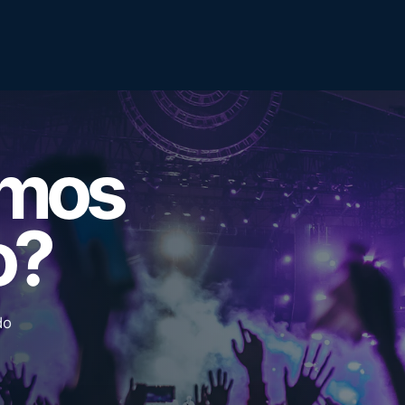
emos
o?
do