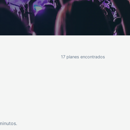
17 planes encontrados
minutos.