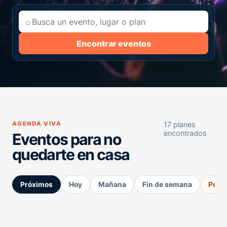
⌕
Encontrar eventos
AGENDA VIVA
17 planes
encontrados
Eventos para no
quedarte en casa
Próximos
Hoy
Mañana
Fin de semana
Perm