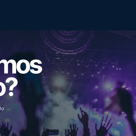
emos
o?
do