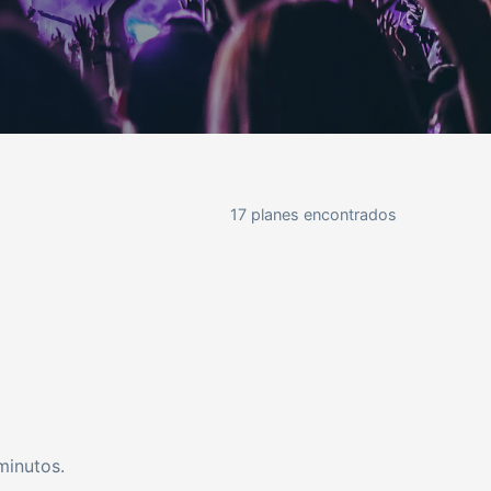
17 planes encontrados
minutos.