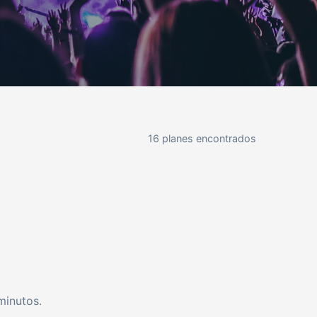
16 planes encontrados
minutos.