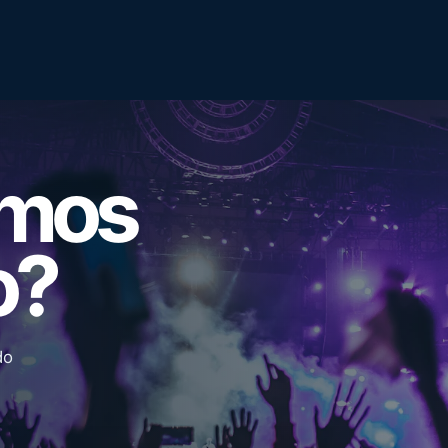
emos
o?
do