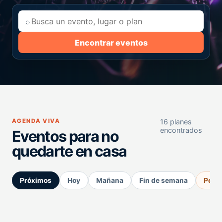
⌕
Encontrar eventos
AGENDA VIVA
16 planes
encontrados
Eventos para no
quedarte en casa
Próximos
Hoy
Mañana
Fin de semana
Perm