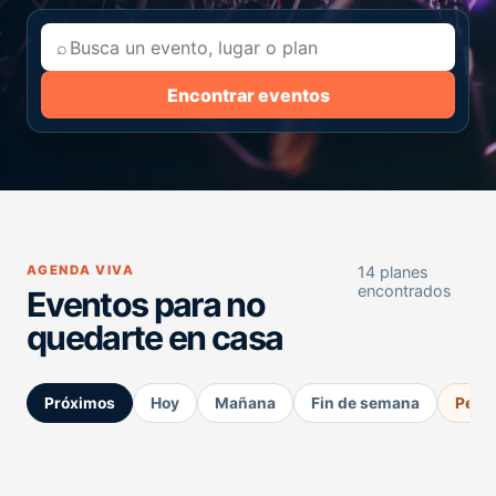
⌕
Encontrar eventos
AGENDA VIVA
14 planes
encontrados
Eventos para no
quedarte en casa
Próximos
Hoy
Mañana
Fin de semana
Perm