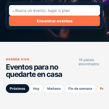
⌕
Encontrar eventos
AGENDA VIVA
16 planes
encontrados
Eventos para no
quedarte en casa
Próximos
Hoy
Mañana
Fin de semana
Perm