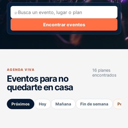
⌕
Encontrar eventos
AGENDA VIVA
16 planes
encontrados
Eventos para no
quedarte en casa
Próximos
Hoy
Mañana
Fin de semana
Perm