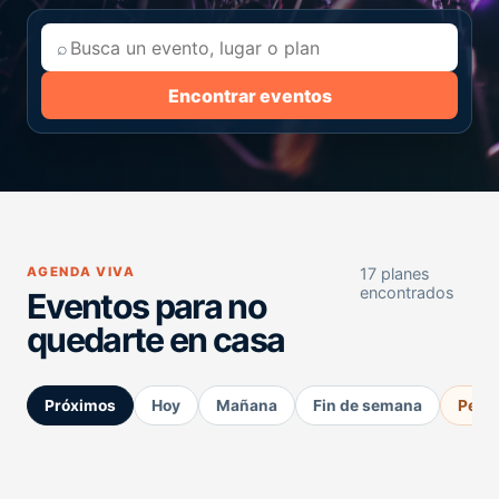
⌕
Encontrar eventos
AGENDA VIVA
17 planes
encontrados
Eventos para no
quedarte en casa
Próximos
Hoy
Mañana
Fin de semana
Perm