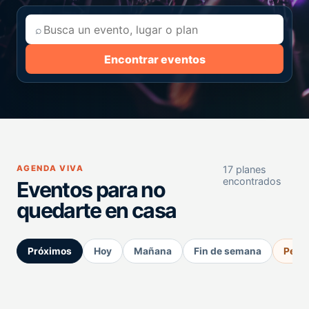
⌕
Encontrar eventos
AGENDA VIVA
17 planes
encontrados
Eventos para no
quedarte en casa
Próximos
Hoy
Mañana
Fin de semana
Perm