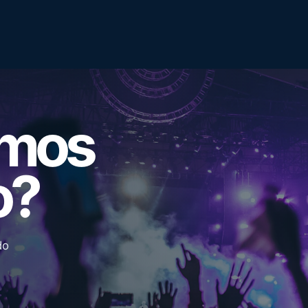
emos
o?
do