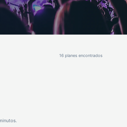
16 planes encontrados
minutos.