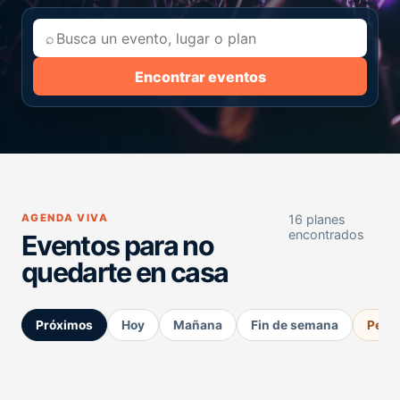
⌕
Encontrar eventos
AGENDA VIVA
16 planes
encontrados
Eventos para no
quedarte en casa
Próximos
Hoy
Mañana
Fin de semana
Perm