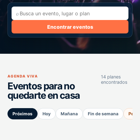
⌕
Encontrar eventos
AGENDA VIVA
14 planes
encontrados
Eventos para no
quedarte en casa
Próximos
Hoy
Mañana
Fin de semana
Perm