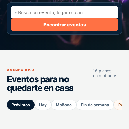
⌕
Encontrar eventos
AGENDA VIVA
16 planes
encontrados
Eventos para no
quedarte en casa
Próximos
Hoy
Mañana
Fin de semana
Perm