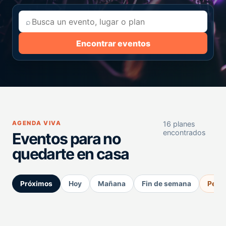
⌕
Encontrar eventos
AGENDA VIVA
16 planes
encontrados
Eventos para no
quedarte en casa
Próximos
Hoy
Mañana
Fin de semana
Perm