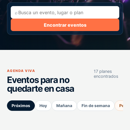
⌕
Encontrar eventos
AGENDA VIVA
17 planes
encontrados
Eventos para no
quedarte en casa
Próximos
Hoy
Mañana
Fin de semana
Perm