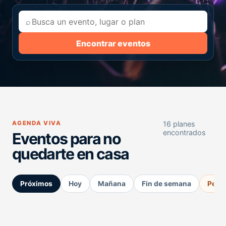
⌕
Encontrar eventos
AGENDA VIVA
16 planes
encontrados
Eventos para no
quedarte en casa
Próximos
Hoy
Mañana
Fin de semana
Perm