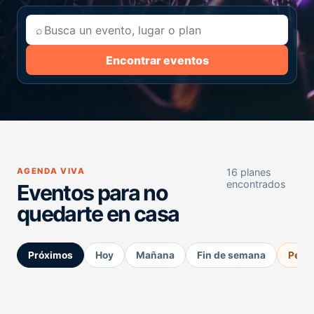
⌕
Encontrar eventos
AGENDA VIVA
16 planes
encontrados
Eventos para no
quedarte en casa
Próximos
Hoy
Mañana
Fin de semana
Perm