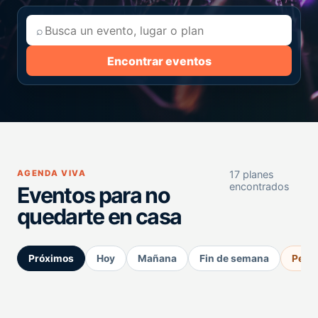
⌕
Encontrar eventos
AGENDA VIVA
17 planes
encontrados
Eventos para no
quedarte en casa
Próximos
Hoy
Mañana
Fin de semana
Perm