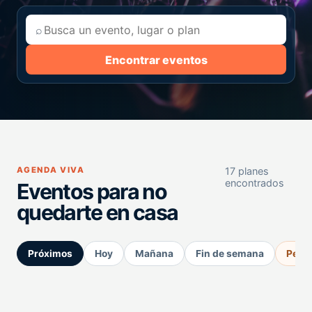
⌕
Encontrar eventos
AGENDA VIVA
17 planes
encontrados
Eventos para no
quedarte en casa
Próximos
Hoy
Mañana
Fin de semana
Perm