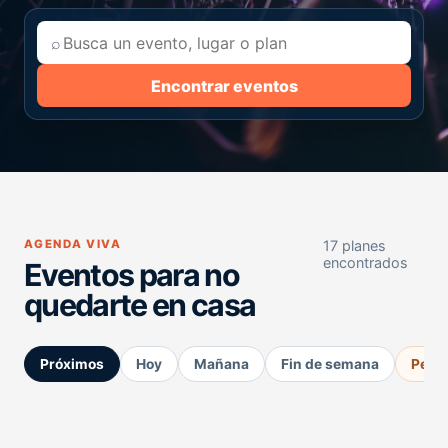
⌕
Encontrar eventos
AGENDA VIVA
17 planes
encontrados
Eventos para no
quedarte en casa
Próximos
Hoy
Mañana
Fin de semana
Perm