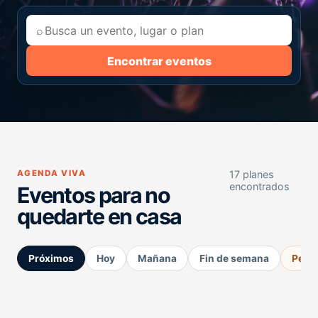
⌕
Encontrar eventos
AGENDA VIVA
17 planes
encontrados
Eventos para no
quedarte en casa
Próximos
Hoy
Mañana
Fin de semana
Perm