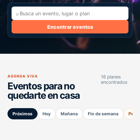
⌕
Encontrar eventos
AGENDA VIVA
16 planes
encontrados
Eventos para no
quedarte en casa
Próximos
Hoy
Mañana
Fin de semana
Perm