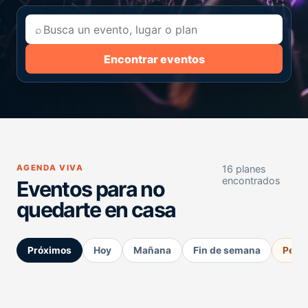
⌕
Encontrar eventos
AGENDA VIVA
16 planes
encontrados
Eventos para no
quedarte en casa
Próximos
Hoy
Mañana
Fin de semana
Perm