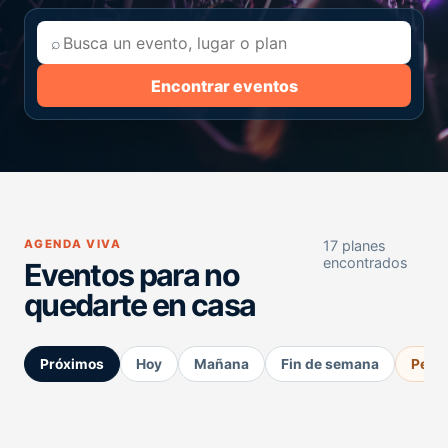
⌕
Encontrar eventos
AGENDA VIVA
17 planes
encontrados
Eventos para no
quedarte en casa
Próximos
Hoy
Mañana
Fin de semana
Perm